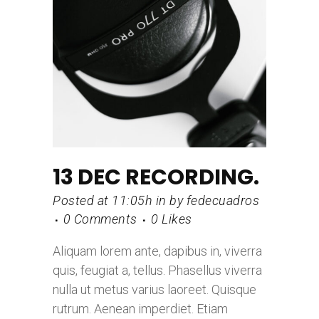
13 DEC
RECORDING.
Posted at 11:05h
in
by
fedecuadros
0 Comments
0
Likes
Aliquam lorem ante, dapibus in, viverra
quis, feugiat a, tellus. Phasellus viverra
nulla ut metus varius laoreet. Quisque
rutrum. Aenean imperdiet. Etiam